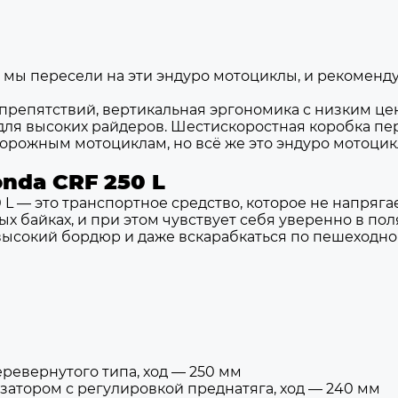
т мы пересели на эти эндуро мотоциклы, и рекомен
репятствий, вертикальная эргономика с низким цен
для высоких райдеров. Шестискоростная коробка пе
 дорожным мотоциклам, но всё же это эндуро мотоцик
nda CRF 250 L
0 L — это транспортное средство, которое не напря
 байках, и при этом чувствует себя уверенно в полях
высокий бордюр и даже вскарабкаться по пешеходно
ревернутого типа, ход — 250 мм
изатором с регулировкой преднатяга, ход — 240 мм