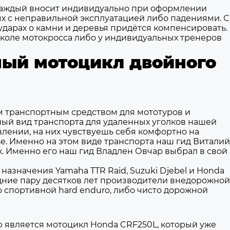
 каждый вносит индивидуально при оформлении
ых с неправильной эксплуатацией либо падениями. С
ударах о камни и деревья придётся компенсировать.
школе мотокросса либо у индивидуальных тренеров
ный мотоцикл двойного
м транспортным средством для мототуров и
ный вид транспорта для удаленных уголков нашей
влении, на них чувствуешь себя комфортно на
е. Именно на этом виде транспорта наш гид Виталий
х. Именно его наш гид Владлен Овчар выбрал в свой
назначения Yamaha TTR Raid, Suzuki Djebel и Honda
ледние пару десятков лет производители внедорожной
спортивной hard enduro, либо чисто дорожной
 является мотоцикл Honda CRF250L, который уже