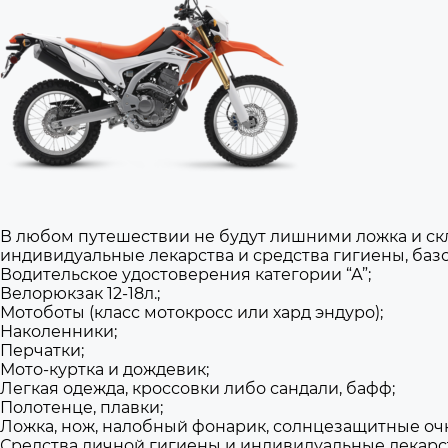
В любом путешествии не будут лишними ложка и скл
индивидуальные лекарства и средства гигиены, баз
Водительское удостоверения категории “А”;
Велорюкзак 12-18л.;
Мотоботы (класс мотокросс или хард эндуро);
Наколенники;
Перчатки;
Мото-куртка и дождевик;
Легкая одежда, кроссовки либо сандали, бафф;
Полотенце, плавки;
Ложка, нож, налобный фонарик, солнцезащитные оч
Средства личной гигиены и индивидуальные лекарс