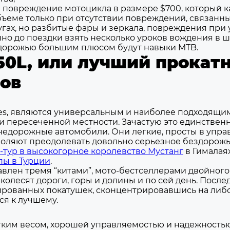
за повреждение мотоцикла в размере $700, который
бъеме только при отсутствии повреждений, связанн
гах, но разбитые фары и зеркала, повреждения при 
но до поездки взять несколько уроков вождения в 
ездорожью большим плюсом будут навыки MTB.
50L, или лучший прокат
ров
kes, являются универсальным и наиболее подходящи
и пересеченной местности. Зачастую это единствен
внедорожные автомобили. Они легкие, просты в упра
зволяют преодолевать довольно серьезное бездорожь
-тур в высокогорное королевство Мустанг
в Гималая
пы в Турции
.
авлен тремя “китами”, мото-бестселлерами двойного 
о колесят дороги, горы и долины и по сей день. Пос
рованных покатушек, сконцентрировавшись на либо 
ся к лучшему.
гким весом, хорошей управляемостью и надежностью