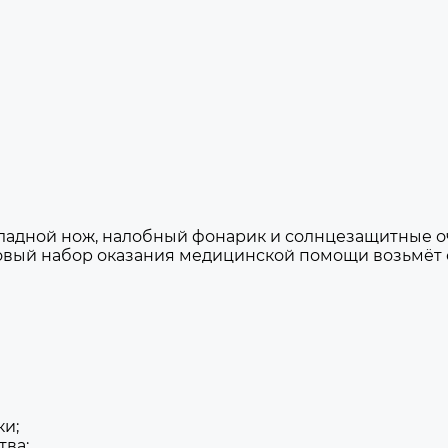
адной нож, налобный фонарик и солнцезащитные очк
овый набор оказания медицинской помощи возьмёт с 
ки;
тва;