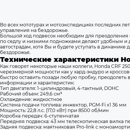
Во всех мототурах и мотоэкспедициях последних ле
управления на бездорожье.
Большой ход подвесок необходим для преодоления п
по седлу и низкими подножками делают удобным и 
автострадам, хотя Вы и будете уступать в динамике
бездорожья.
Технические характеристики
Ho
Как говорят некоторые наши коллеги, Honda CRF 25
черезмерной мощности как у хард-эндуро и кроссовых
быстро оставить позади любую пробку, преодолеть 
информации и характеристик:
Тип двигателя: 1-цилиндровый, 4-тактный, DOHC
Рабочий объем:
249,6 см³
Охлаждение: жидкостное
Система подачи топлива: инжектор, PGM-Fi x1 36 мм
Мощность: 22,8 л.с. (17,0 кВт) при 8500 об/мин
Коробка передач: 6-ступенчатая
Передняя подвеска: 43 мм телескопическая вилка пе
Задняя подвеска: маятниковая Pro-link с моноаморт