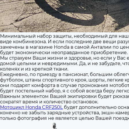
Минимальный набор защиты, необходимый для нашего
виде комбинезона. И если последние две вещи разум
замечены в магазине Honda в самой Анталии по цене
будет экономически неоправданное приобретение.
Мы страхуем Ваши жизни и здоровье, но если у Вас
домой целыми и невредимыми. Да, и не забудьте, ч
коленях и из крепкой ткани.
Ежедневно, по приезду в пансионат, большим облегч
футболок, штаны спортивного кроя, шорты, легкие к
они подарят комфорта в случае промокания мотобото
будет постельный набор, я с собой всегда беру лег
Важным элементом Вашей экипировки будет рюкзак 
сократят время и количество остановок.
Мотоцикл Honda CRF250L
будет дополнительно осна
конечно не забыть зарядные устройства, экшн-камер
только фотография не является целью Вашей поездк