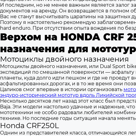
И последним, но не менее важным является залог 
документов на аренду. Он возвращается в полном о
Вас не станут высчитывать царапины на защитных ду
Поэтому я настоятельно рекомендую заблаговремен
hard enduro. При отсутствии опыта вождения по б
Верхом на HONDA CRF 2
назначения для мототу
Мотоциклы двойного назначения
Мотоциклы двойного назначения, или Dual Sport bi
экспедиций по смешанной поверхности — асфальту 
планеты, куда долго идти пешком и где не проедут 
асфальтированных дорогах, и в то же время они по
Цаликов смог впервые в истории организовать
мото
эндуро-исторический мототур вдоль Ликийской тро
Несколько десятков лет назад этот класс был предст
Baja. Эти модели настолько удачные и надежные, чт
мототехники не особо радовали любителей комбини
технике. Но последние годы ситуация начала менять
Honda CRF250L
Одним из представителей класса, отличающийся ле