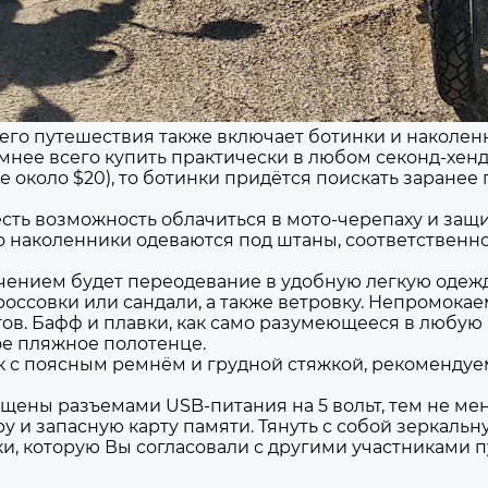
 путешествия также включает ботинки и наколенник
нее всего купить практически в любом секонд-хенде
 около $20), то ботинки придётся поискать заранее 
 есть возможность облачиться в мото-черепаху и за
то наколенники одеваются под штаны, соответствен
ением будет переодевание в удобную легкую одежду 
россовки или сандали, а также ветровку. Непромокае
в. Бафф и плавки, как само разумеющееся в любую п
кое пляжное полотенце.
с поясным ремнём и грудной стяжкой, рекомендуемы
щены разъемами USB-питания на 5 вольт, тем не мен
у и запасную карту памяти. Тянуть с собой зеркаль
и, которую Вы согласовали с другими участниками 