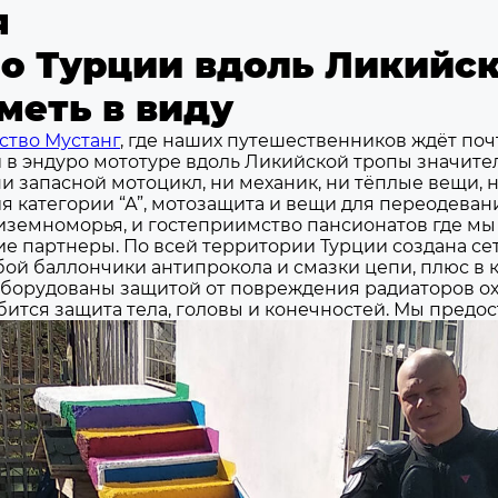
я
о Турции вдоль Ликийск
меть в виду
вство Мустанг
, где наших путешественников ждёт по
 в эндуро мототуре вдоль Ликийской тропы значител
запасной мотоцикл, ни механик, ни тёплые вещи, ни
я категории “А”, мотозащита и вещи для переодеван
диземноморья, и гостеприимство пансионатов где мы
е партнеры. По всей территории Турции создана се
собой баллончики антипрокола и смазки цепи, плюс 
оборудованы защитой от повреждения радиаторов ох
тся защита тела, головы и конечностей. Мы предос