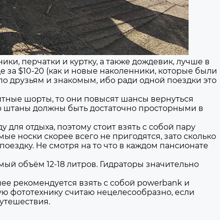
и, перчатки и куртку, а также дождевик, лучше в
 за $10-20 (как и новые наколенники, которые были
по друзьям и знакомым, ибо ради одной поездки это
щитные шорты, то они повысят шансы вернуться
но штаны должны быть достаточно просторными в
для отдыха, поэтому стоит взять с собой пару
мые носки скорее всего не пригодятся, зато сколько
оездку. Не смотря на то что в каждом пансионате
й объём 12-18 литров. Гидраторы значительно
ее рекомендуется взять с собой powerbank и
ную фототехнику считаю нецелесообразно, если
путешествия.