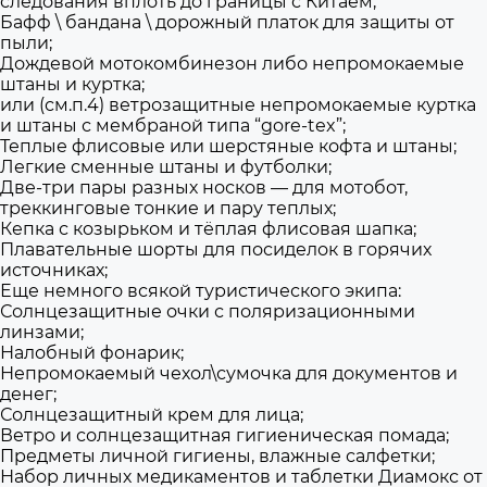
следования вплоть до границы с Китаем;
Бафф \ бандана \ дорожный платок для защиты от
пыли;
Дождевой мотокомбинезон либо непромокаемые
штаны и куртка;
или (см.п.4) ветрозащитные непромокаемые куртка
и штаны с мембраной типа “gore-tex”;
Теплые флисовые или шерстяные кофта и штаны;
Легкие сменные штаны и футболки;
Две-три пары разных носков — для мотобот,
треккинговые тонкие и пару теплых;
Кепка с козырьком и тёплая флисовая шапка;
Плавательные шорты для посиделок в горячих
источниках;
Еще немного всякой туристического экипа:
Солнцезащитные очки с поляризационными
линзами;
Налобный фонарик;
Непромокаемый чехол\сумочка для документов и
денег;
Солнцезащитный крем для лица;
Ветро и солнцезащитная гигиеническая помада;
Предметы личной гигиены, влажные салфетки;
Набор личных медикаментов и таблетки Диамокс от