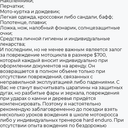
Наколенники;
Перчатки;
Мото-куртка и дождевик;
Легкая одежда, кроссовки либо сандали, бафф;
Полотенце, плавки;
Ложка, нож, налобный фонарик, солнцезащитные
очки;
Средства личной гигиены и индивидуальные
лекарства;
И последним, но не менее важным является залог
за повреждение мотоцикла в размере $700,
который каждый вносит индивидуально при
оформлении документов на аренду. Он
возвращается в полном объеме только при
отсутствии повреждений, связанных с
неправильной эксплуатацией либо падениями. С
Вас не станут высчитывать царапины на защитных
дугах, но разбитые фары и зеркала, повреждения
при ударах о камни и деревья придётся
компенсировать. Поэтому я настоятельно
рекомендую заблаговременно до поездки взять
несколько уроков вождения в школе мотокросса
либо у индивидуальных тренеров hard enduro. При
отсутствии опыта вождения по бездорожью