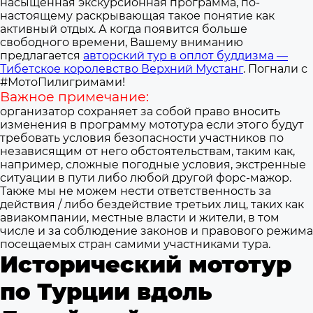
насыщенная экскурсионная программа, по-
настоящему раскрывающая такое понятие как
активный отдых. А когда появится больше
свободного времени, Вашему вниманию
предлагается
авторский тур в оплот буддизма —
Тибетское королевство Верхний Мустанг
.
Погнали с
#МотоПилигримами!
Важное примечание:
организатор сохраняет за собой право вносить
изменения в программу мототура если этого будут
требовать условия безопасности участников по
независящим от него обстоятельствам, таким как,
например, сложные погодные условия, экстренные
ситуации в пути либо любой другой форс-мажор.
Также мы не можем нести ответственность за
действия / либо бездействие третьих лиц, таких как
авиакомпании, местные власти и жители, в том
числе и за соблюдение законов и правового режима
посещаемых стран самими участниками тура.
Исторический мототур
по Турции вдоль