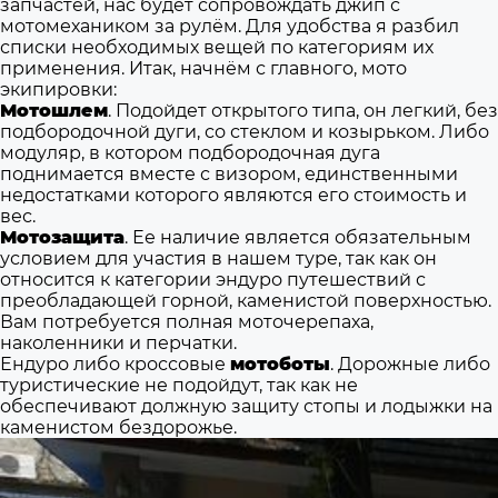
запчастей, нас будет сопровождать джип с
мотомехаником за рулём. Для удобства я разбил
списки необходимых вещей по категориям их
применения. Итак, начнём с главного, мото
экипировки:
Мотошлем
. Подойдет открытого типа, он легкий, без
подбородочной дуги, со стеклом и козырьком. Либо
модуляр, в котором подбородочная дуга
поднимается вместе с визором, единственными
недостатками которого являются его стоимость и
вес.
Мотозащита
. Ее наличие является обязательным
условием для участия в нашем туре, так как он
относится к категории эндуро путешествий с
преобладающей горной, каменистой поверхностью.
Вам потребуется полная моточерепаха,
наколенники и перчатки.
Ендуро либо кроссовые
мотоботы
. Дорожные либо
туристические не подойдут, так как не
обеспечивают должную защиту стопы и лодыжки на
каменистом бездорожье.