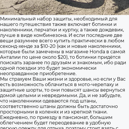
Минимальный набор защиты, необходимый для
нашего путешествия также включает ботинки и
наколенники, перчатки и куртку, а также дождевик,
лучше в виде комбинезона. И если последние две
вещи разумнее всего купить практически в любом
секонд-хенде за $10-20 (как и новые наколенники,
которые были замечены в магазине Honda в самой
Анталии по цене около $20), то ботинки придётся
поискать заранее по друзьям и знакомым, ибо ради
одной поездки это будет экономически
неоправданное приобретение.
Мы страхуем Ваши жизни и здоровье, но если у Вас
есть возможность облачиться в мото-черепаху и
защитные шорты, то они повысят шансы вернуться
домой целыми и невредимыми. Да, и не забудьте,
что наколенники одеваются под штаны,
соответственно штаны должны быть достаточно
просторными в коленях и из крепкой ткани.
Ежедневно, по приезду в пансионат, большим
облегчением будет переодевание в удобную
легкую одежду для отдыха, поэтому стоит взять с