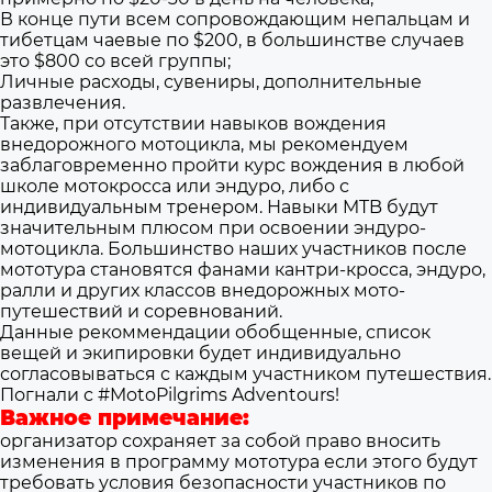
В конце пути всем сопровождающим непальцам и
тибетцам чаевые по $200, в большинстве случаев
это $800 со всей группы;
Личные расходы, сувениры, дополнительные
развлечения.
Также, при отсутствии навыков вождения
внедорожного мотоцикла, мы рекомендуем
заблаговременно пройти курс вождения в любой
школе мотокросса или эндуро, либо с
индивидуальным тренером. Навыки MTB будут
значительным плюсом при освоении эндуро-
мотоцикла. Большинство наших участников после
мототура становятся фанами кантри-кросса, эндуро,
ралли и других классов внедорожных мото-
путешествий и соревнований.
Данные рекоммендации обобщенные, список
вещей и экипировки будет индивидуально
согласовываться с каждым участником путешествия.
Погнали с #MotoPilgrims Adventours!
Важное примечание:
организатор сохраняет за собой право вносить
изменения в программу мототура если этого будут
требовать условия безопасности участников по