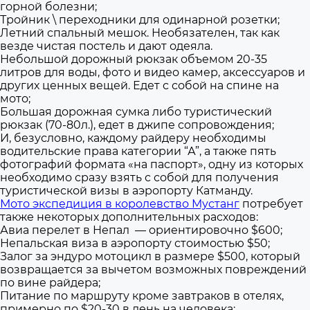
горной болезни;
Тройник \ переходники для одинарной розетки;
Летний спальный мешок. Необязателен, так как
везде чистая постель и дают одеяла.
Небольшой дорожный рюкзак объемом 20-35
литров для воды, фото и видео камер, аксессуаров и
других ценных вещей. Едет с собой на спине на
мото;
Большая дорожная сумка либо туристический
рюкзак (70-80л.), едет в джипе сопровождения;
И, безусловно, каждому райдеру необходимы
водительские права категории “А”, а также пять
фотографий формата «на паспорт», одну из которых
необходимо сразу взять с собой для получения
туристической визы в аэропорту Катманду.
Мото экспедиция в королевство Мустанг
потребует
также некоторых дополнительных расходов:
Авиа перелет в Непал — ориентировочно $600;
Непальская виза в аэропорту стоимостью $50;
Залог за эндуро мотоцикл в размере $500, который
возвращается за вычетом возможных повреждений
по вине райдера;
Питание по маршруту кроме завтраков в отелях,
примерно по $20-30 в день на человека;