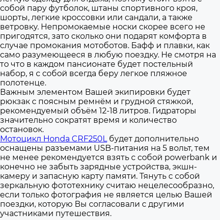
собой пару футболок, штаны спортивного кроя,
шорты, легкие кроссовки или сандали, а также
ветровку. Непромокаемые носки скорее всего не
пригодятся, зато сколько они подарят комфорта в
случае промокания мотоботов. Бафф и плавки, как
само разумеющееся в любую поездку. Не смотря на
то что в каждом пансионате будет постельный
набор, я с собой всегда беру легкое пляжное
полотенце.
Важным элементом Вашей экипировки будет
рюкзак с поясным ремнём и грудной стяжкой,
рекомендуемый объём 12-18 литров. Гидраторы
значительно сократят время и количество
остановок.
Мотоцикл Honda CRF250L
будет дополнительно
оснащены разъемами USB-питания на 5 вольт, тем
не менее рекомендуется взять с собой powerbank и
конечно не забыть зарядные устройства, экшн-
камеру и запасную карту памяти. Тянуть с собой
зеркальную фототехнику считаю нецелесообразно,
если только фотография не является целью Вашей
поездки, которую Вы согласовали с другими
участниками путешествия.