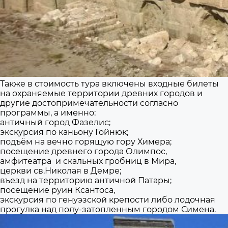
Также в стоимость тура включены входные билеты
на охраняемые территории древних городов и
другие достопримечательности согласно
программы, а именно:
античный город Фазелис;
экскурсия по каньону Гойнюк;
подъём на вечно горящую гору Химера;
посещение древнего города Олимпос,
амфитеатра и скальных гробниц в Мира,
церкви св.Николая в Демре;
въезд на территорию античной Патары;
посещение руин Ксантоса,
экскурсия по генуэзской крепости либо лодочная
прогулка над полу-затопленным городом Симена.