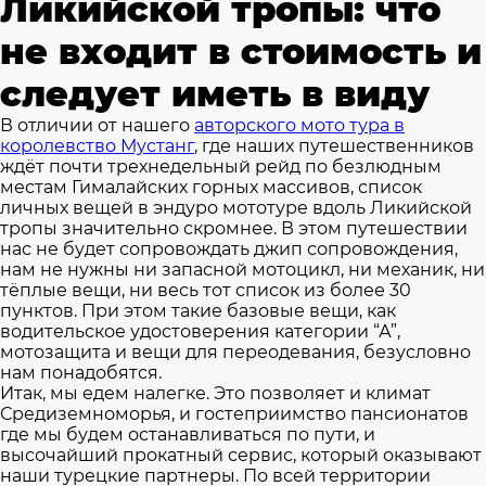
Ликийской тропы: что
не входит в стоимость и
следует иметь в виду
В отличии от нашего
авторского мото тура в
королевство Мустанг
, где наших путешественников
ждёт почти трехнедельный рейд по безлюдным
местам Гималайских горных массивов, список
личных вещей в эндуро мототуре вдоль Ликийской
тропы значительно скромнее. В этом путешествии
нас не будет сопровождать джип сопровождения,
нам не нужны ни запасной мотоцикл, ни механик, ни
тёплые вещи, ни весь тот список из более 30
пунктов. При этом такие базовые вещи, как
водительское удостоверения категории “А”,
мотозащита и вещи для переодевания, безусловно
нам понадобятся.
Итак, мы едем налегке. Это позволяет и климат
Средиземноморья, и гостеприимство пансионатов
где мы будем останавливаться по пути, и
высочайший прокатный сервис, который оказывают
наши турецкие партнеры. По всей территории