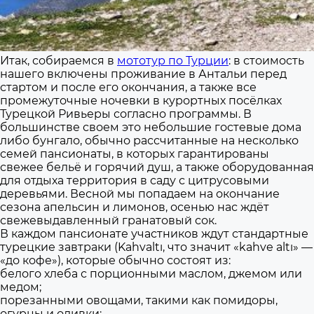
Итак, собираемся в
мототур по Турции
: в стоимость
нашего включены проживание в Антальи перед
стартом и после его окончания, а также все
промежуточные ночевки в курортных посёлках
Турецкой Ривьеры согласно программы. В
большинстве своем это небольшие гостевые дома
либо бунгало, обычно рассчитанные на несколько
семей пансионаты, в которых гарантированы
свежее бельё и горячий душ, а также оборудованная
для отдыха территория в саду с цитрусовыми
деревьями. Весной мы попадаем на окончание
сезона апельсин и лимонов, осенью нас ждёт
свежевыдавленный гранатовый сок.
В каждом пансионате участников ждут стандартные
турецкие завтраки (Kahvaltı, что значит «kahve altı» —
«до кофе»), которые обычно состоят из:
белого хлеба с порционными маслом, джемом или
медом;
порезанными овощами, такими как помидоры,
огурцы и оливки;