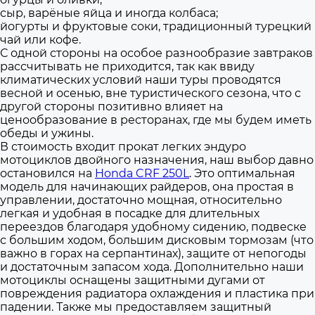
сыр, варёные яйца и иногда колбаса;
йогурты и фруктовые соки, традиционный турецкий
чай или кофе.
С одной стороны на особое разнообразие завтраков
рассчитывать не приходится, так как ввиду
климатических условий наши туры проводятся
весной и осенью, вне туристического сезона, что с
другой стороны позитивно влияет на
ценообразование в ресторанах, где мы будем иметь
обеды и ужины.
В стоимость входит прокат легких эндуро
мотоциклов двойного назначения, наш выбор давно
остановился на
Honda CRF 250L
. Это оптимальная
модель для начинающих райдеров, она простая в
управлении, достаточно мощная, относительно
легкая и удобная в посадке для длительных
переездов благодаря удобному сидению, подвеске
с большим ходом, большим дисковым тормозам (что
важно в горах на серпантинах), защите от непогоды
и достаточным запасом хода. Дополнительно наши
мотоциклы оснащены защитными дугами от
повреждения радиатора охлаждения и пластика при
падении. Также мы предоставляем защитный