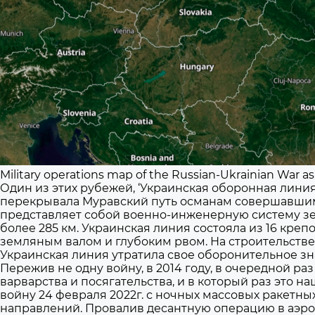
Military operations map of the Russian-Ukrainian War as 
Один из этих рубежей, ‘Украинская оборонная линия’
перекрывала Муравский путь османам совершавшим
представляет собой военно-инженерную систему зем
более 285 км. Украинская линия состояла из 16 кре
земляным валом и глубоким рвом. На строительстве 
Украинская линия утратила свое оборонительное знач
Пережив не одну войну, в 2014 году, в очередной ра
варварства и посягательства, и в который раз это 
войну 24 февраля 2022г. с ночных массовых ракетн
направлений. Провалив десантную операцию в аэроп