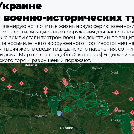
Украине
 военно-исторических т
 планирую воплотить в жизнь новую серию военно-и
ались фортификационные сооружения для защиты юж
и же земли стали театром военных действий по защит
ле восьмилетнего вооруженного противостояния на
ням тысяч жертв среди гражданского населения, сотн
 дома. Мир не знал подобной катастрофы цивилиза
ского горя и разрушений поражают.