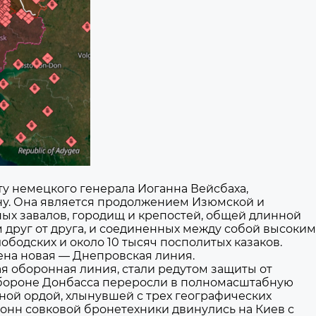
кту немецкого генерала Иоганна Вейсбаха,
у. Она является продолжением Изюмской и
ых завалов, городищ и крепостей, общей длинной
м друг от друга, и соединенных между собой высоким
ободских и около 10 тысяч посполитых казаков.
оена новая — Днепровская линия.
кая оборонная линия, стали редутом защиты от
о обороне Донбасса переросли в полномасштабную
ной ордой, хлынувшей с трех географических
онн совковой бронетехники двинулись на Киев с