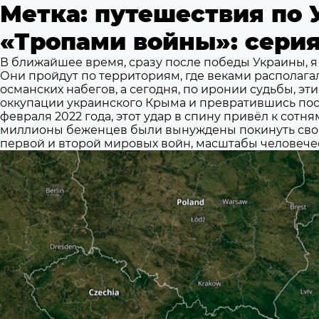
Метка:
путешествия по 
«Тропами войны»: серия
В ближайшее время, сразу после победы Украины, я
Они пройдут по территориям, где веками располаг
османских набегов, а сегодня, по иронии судьбы, эт
оккупации украинского Крыма и превратившись пос
февраля 2022 года, этот удар в спину привёл к сот
миллионы беженцев были вынуждены покинуть свои
первой и второй мировых войн, масштабы человече