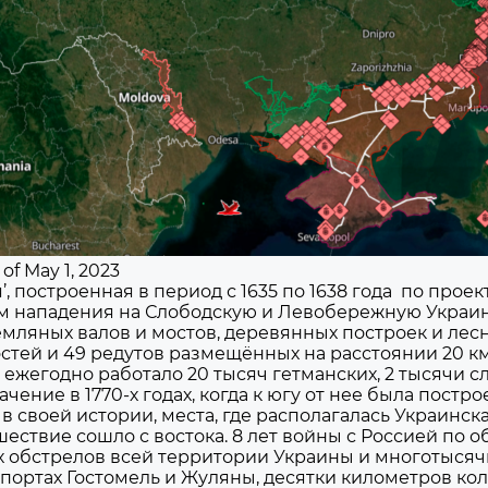
of May 1, 2023
, построенная в период с 1635 по 1638 года по прое
 нападения на Слободскую и Левобережную Украин
ляных валов и мостов, деревянных построек и лесн
постей и 49 редутов размещённых на расстоянии 20 к
ежегодно работало 20 тысяч гетманских, 2 тысячи сл
ение в 1770-х годах, когда к югу от нее была постр
з в своей истории, места, где располагалась Украинс
нашествие сошло с востока. 8 лет войны с Россией п
ых обстрелов всей территории Украины и многотысяч
ортах Гостомель и Жуляны, десятки километров кол