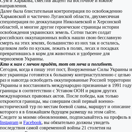
Сум и Харькова, сместив акцент на восточное и южное
направления.
Далее была блистательная контроперация по освобождению
Харьковской и частично Луганской области, двухмесячная
спецоперация по деоккупации Николаевской и Херсонской
областей, и многие другие героические страницы истории
освобождения украинских земель. Сотни тысяч солдат
российских оккупационных войск нашли свою бесславную
смерть на этих землях, большинство из них так и остались,
целиком либо по кускам, лежать в полях, лесах и посадках
превратившись в корм для животных и удобрение для
черноземов Украины.
Кто к нам с мечом придёт, тот от меча и погибнет.
Сегодня, когда я пишу этот пост, Вооруженные Силы Украины и
все украинцы готовятся к большому контрнаступлению с целью
раз и навсегда освободить оккупированные Россией территории
Украины и восстановить международно признанные в 1991 году
границы в соотвтетствии с Уставом ООН и рядом других
междунароных правовых актов. После победы, как только
откроются границы, мы совершим свой первый военно-
исторический тур по местам боевой славы, маршрут и описание
которого я в ближайшем будущем размещу на этом сайте.
Следите за моими обновлениями, подписывайтесь на профиль в
Instagram
и
Facebook
, вы обязательно должны увидеть
последствия самой современной войны 21 столетия на