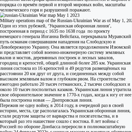
порядка со времён первой и второй мировых войн, масштабы
человеческого горя и разрушений поражают.
Military operations map of the Russian-Ukrainian War as of May 1, 20
Один из этих рубежей, ‘Украинская оборонная линия’,
построенная в период с 1635 по 1638 года по проекту
немецкого генерала Иоганна Вейсбаха, перекрывала Муравский
путь османам совершавшим нападения на Слободскую и
Левобережную Украину. Она является продолжением Изюмской
и представляет собой военно-инженерную систему земляных
валов и мостов, деревянных построек и лесных завалов,
городищ и крепостей, общей длинной более 285 км. Украинская
линия состояла из 16 крепостей и 49 редутов размещённых на
расстоянии 20 км друг от друга, и соединенных между собой
высоким земляным валом и глубоким рвом. На строительстве
ежегодно работало 20 тысяч гетманских, 2 тысячи слободских и
около 10 тысяч посполитых казаков. Украинская линия утратила
свое оборонительное значение в 1770-х годах, когда к югу от нее
была построена новая — Днепровская линия.
Пережив не одну войну, в 2014 году, в очередной раз в своей
истории, места, где располагалась Украинская оборонная линия,
стали редутом защиты от варварства и посягательства, и в
который раз это нашествие сошло с востока. 8 лет войны с
Россией по обороне Донбасса переросли в полномасштабную
войну 24 февраля 2022г. с ночных массовых ракетных обстрелов