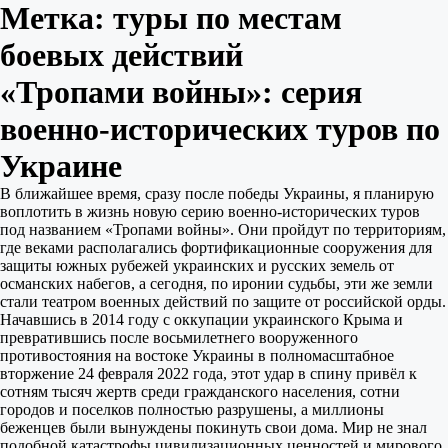
Метка:
туры по местам
боевых действий
«Тропами войны»: серия
военно-исторических туров по
Украине
В ближайшее время, сразу после победы Украины, я планирую
воплотить в жизнь новую серию военно-исторических туров
под названием «Тропами войны». Они пройдут по территориям,
где веками располагались фортификационные сооружения для
защиты южных рубежей украинских и русских земель от
османских набегов, а сегодня, по иронии судьбы, эти же земли
стали театром военных действий по защите от российской орды.
Начавшись в 2014 году с оккупации украинского Крыма и
превратившись после восьмилетнего вооруженного
противостояния на востоке Украины в полномасштабное
вторжение 24 февраля 2022 года, этот удар в спину привёл к
сотням тысяч жертв среди гражданского населения, сотни
городов и поселков полностью разрушены, а миллионы
беженцев были вынуждены покинуть свои дома. Мир не знал
подобной катастрофы цивилизационных ценностей и мирового