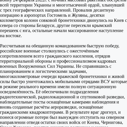
всей территории Украины и многотысячной ордой, хлынувшей
с трех географических направлений. Провалив десантную
операцию в аэропортах Гостомель и Жуляны, десятки
километров колонн совковой бронетехники двинулись на Киев с
севера со стороны Беларуси, другие пересекли крымский
перешеек с юга, остальные начали массированное наступление
на востоке.
Рассчитывая на обещанную командованием быструю победу,
российские военные столкнулись с ожесточённым
сопротивлением всего гражданского населения, отрядов
территориальной обороны и профессионализмом кадровых
военных Вооруженных Сил Украины. Не справившись с
планированием и логистическими задачами,
многокилометровые очереди вражеской бронетехники и живой
силы быстро уничтожались мобильными отрядами ВСУ которые
в режиме реального времени имели полную ситуационную
осведомлённость. Её обеспечивали подразделения
радиотехнической, радиолокационной и спутниковой разведки,
наблюдательные посты оснащённые камерами наблюдения и
вновь созданные расчёты аероразведки, оснащённые
гражданскими квадрокоптерами. В результате враг дрогнул, и
понеся огромные потери был вынужден отступить на северном
направлении отведя остатки своих войск от Киева, Чернигова,