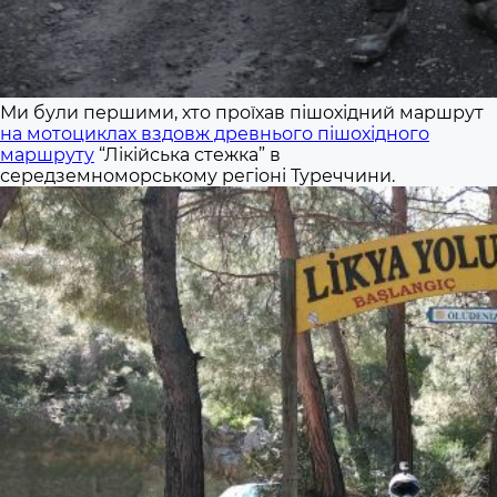
Ми були першими, хто проїхав пішохідний маршрут
на мотоциклах вздовж древнього пішохідного
маршруту
“Лікійська
стежка” в
середземноморському регіоні Туреччини.