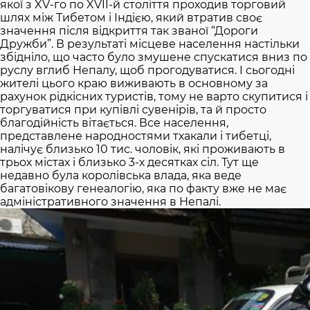
якої з XV-го по XVII-й століття проходив торговий
шлях між Тибетом і Індією, який втратив своє
значення після відкриття так званої “Дороги
Дружби”. В результаті місцеве населення настільки
збідніло, що часто було змушене спускатися вниз по
руслу вглиб Непалу, щоб прогодуватися. І сьогодні
жителі цього краю виживають в основному за
рахунок рідкісних туристів, тому не варто скупитися і
торгуватися при купівлі сувенірів, та й просто
благодійність вітається. Все населення,
представлене народностями тхакали і тибетці,
налічує близько 10 тис. чоловік, які проживають в
трьох містах і близько 3-х десятках сіл. Тут ще
недавно була королівська влада, яка веде
багатовікову генеалогію, яка по факту вже не має
адміністративного значення в Непалі.