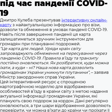
під час пандемії COVID-
19
Дмитро Кулеба презентував
інтерактивну онлайн-
карту
з найактуальнішою інформацією про візи,
дозволи та обмеження в умовах пандемії COVID-19.
Навіть після завершення пандемії ця карта
залишатиметься зручним інструментом для
громадян при плануванні подорожей.
“Це карта для людей. Уряди країн світу
запроваджують обмеження на пересування через
пандемію COVID-19. Правила в’їзду та транзиту
постійно оновлюються. Як розібратися, куди можна
їхати, а куди – ні? Наша нова карта дозволить
громадянам України уникнути плутанини”
, – заявив
Міністр закордонних справ України.
Цей інтерактивний ресурс є спрощеною
картографічною моделлю для відображення
особливостей в’їзду в країни світу з метою надання
актуальної інформації громадянам України, які
планують свою подорож за кордон. Дані регулярно
оновлюються, а три шари відображення дозволяють
перевірити, чи можна в’їхати до країни чи проїхати її