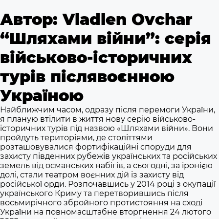
Автор:
Vladlen Ovchar
“Шляхами війни”: серія
військово-історичних
турів післявоєнною
Україною
Найближчим часом, одразу після перемоги України,
я планую втілити в життя нову серію військово-
історичних турів під назвою «Шляхами війни». Вони
пройдуть територіями, де століттями
розташовувалися фортифікаційні споруди для
захисту південних рубежів українських та російських
земель від османських набігів, а сьогодні, за іронією
долі, стали театром воєнних дій із захисту від
російської орди. Розпочавшись у 2014 році з окупації
українського Криму та перетворившись після
восьмирічного збройного протистояння на сході
України на повномасштабне вторгнення 24 лютого