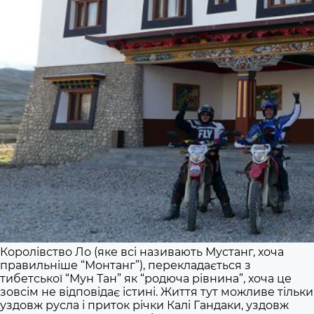
Королівство Ло (яке всі називають Мустанг, хоча
правильніше “Монтанг”), перекладається з
тибетської “Мун Тан” як “родюча рівнина”, хоча це
зовсім не відповідає істині. Життя тут можливе тільки
уздовж русла і приток річки Калі Гандаки, уздовж