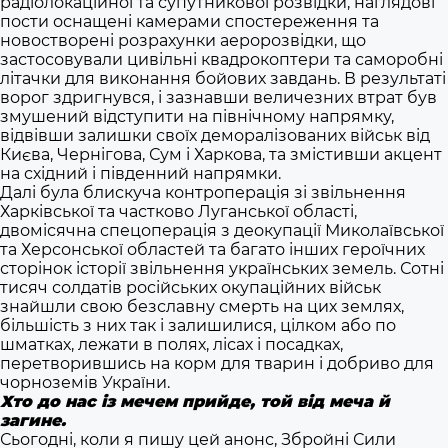
радіолокаційної та супутникової розвідки, наглядові
пости оснащені камерами спостереження та
новостворені розрахунки аеророзвідки, що
застосовували цивільні квадрокоптери та саморобні
літачки для виконання бойових завдань. В результаті
ворог здригнувся, і зазнавши величезних втрат був
змушений відступити на північному напрямку,
відвівши залишки своїх деморалізованих військ від
Києва, Чернігова, Сум і Харкова, та змістивши акцент
на східний і південний напрямки.
Далі була блискуча контроперація зі звільнення
Харківської та частково Луганської області,
двомісячна спецоперація з деокупації Миколаївської
та Херсонської областей та багато інших героїчних
сторінок історії звільнення українських земель. Сотні
тисяч солдатів російських окупаційних військ
знайшли свою безславну смерть на цих землях,
більшість з них так і залишилися, цілком або по
шматках, лежати в полях, лісах і посадках,
перетворившись на корм для тварин і добриво для
чорноземів України.
Хто до нас із мечем прийде, той від меча й
загине.
Сьогодні, коли я пишу цей анонс, Збройні Сили