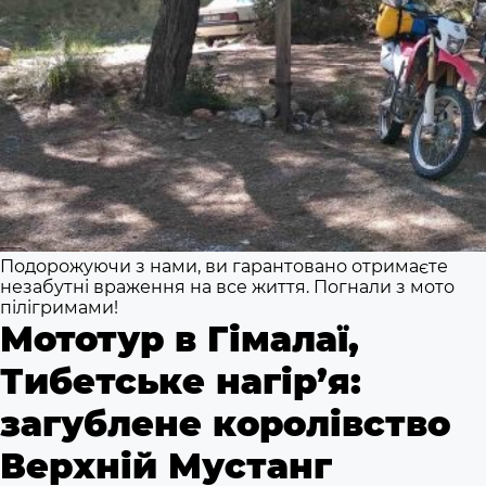
Подорожуючи з нами, ви гарантовано отримаєте
незабутні враження на все життя. Погнали з мото
пілігримами!
Мототур в Гімалаї,
Тибетське нагір’я:
загублене королівство
Верхній Мустанг