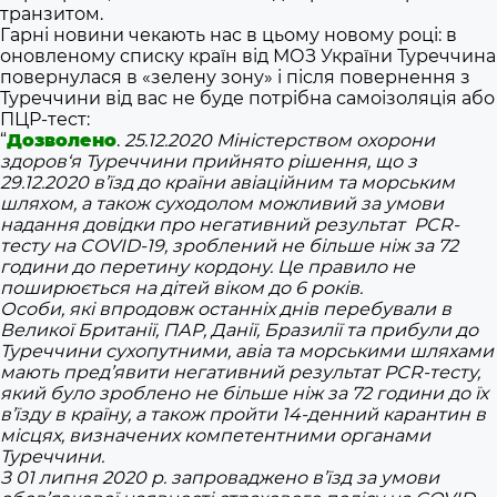
транзитом.
Гарні новини чекають нас в цьому новому році: в
оновленому списку країн від МОЗ України Туреччина
повернулася в «зелену зону» і після повернення з
Туреччини від вас не буде потрібна самоізоляція або
ПЦР-тест:
“
Дозволено
.
25.12.2020 Міністерством охорони
здоров‘я Туреччини прийнято рішення, що з
29.12.2020 в’їзд до країни авіаційним та морським
шляхом, а також суходолом можливий за умови
надання довідки про негативний результат PCR-
тесту на COVID-19, зроблений не більше ніж за 72
години до перетину кордону. Це правило не
поширюється на дітей віком до 6 років.
Особи, які впродовж останніх днів перебували в
Великої Британії, ПАР, Данії, Бразилії та прибули до
Туреччини сухопутними, авіа та морськими шляхами
мають пред’явити негативний результат PCR-тесту,
який було зроблено не більше ніж за 72 години до їх
в’їзду в країну, а також пройти 14-денний карантин в
місцях, визначених компетентними органами
Туреччини.
З 01 липня 2020 р. запроваджено в’їзд за умови