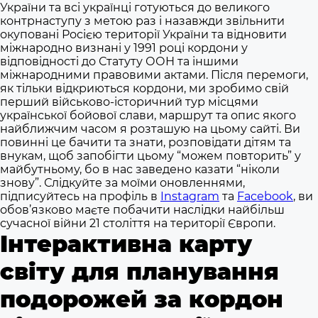
України та всі українці готуються до великого
контрнаступу з метою раз і назавжди звільнити
окуповані Росією території України та відновити
міжнародно визнані у 1991 році кордони у
відповідності до Статуту ООН та іншими
міжнародними правовими актами. Після перемоги,
як тільки відкриються кордони, ми зробимо свій
перший військово-історичний тур місцями
української бойової слави, маршрут та опис якого
найближчим часом я розташую на цьому сайті. Ви
повинні це бачити та знати, розповідати дітям та
внукам, щоб запобігти цьому “можем повторить” у
майбутньому, бо в нас заведено казати “ніколи
знову”. Слідкуйте за моїми оновленнями,
підписуйтесь на профіль в
Instagram
та
Facebook
, ви
обов’язково маєте побачити наслідки найбільш
сучасної війни 21 століття на території Європи.
Iнтерактивна карту
світу для планування
подорожей за кордон