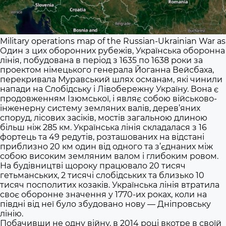
Military operations map of the Russian-Ukrainian War as 
Один з цих оборонних рубежів, Українська оборонна
лінія, побудована в період з 1635 по 1638 роки за
проектом німецького генерала Йоганна Вейсбаха,
перекривала Муравський шлях османам, які чинили
напади на Слобідську і Лівобережну Україну. Вона є
продовженням Ізюмської, і являє собою військово-
інженерну систему земляних валів, дерев’яних
споруд, лісових засіків, мостів загальною длиною
більш ніж 285 км. Українська лінія складалася з 16
фортець та 49 редутів, розташованих на відстані
приблизно 20 км один від одного та з’єднаних між
собою високим земляним валом і глибоким ровом.
На будівництві щороку працювало 20 тисяч
гетьманських, 2 тисячі слобідських та близько 10
тисяч посполитих козаків. Українська лінія втратила
своє оборонне значення у 1770-их роках, коли на
півдні від неї було збудовано нову — Дніпровську
лінію.
Побачивши не одну війну, в 2014 році вкотре в своїй