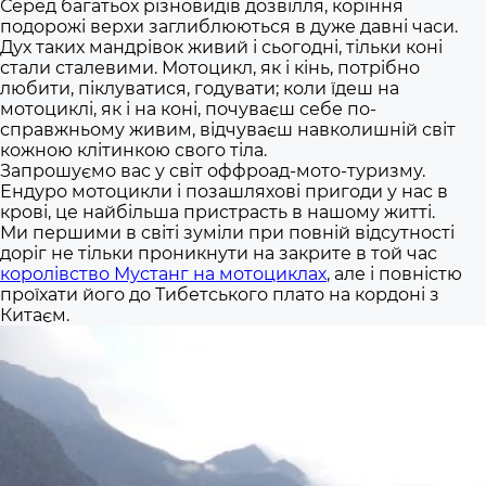
Серед багатьох різновидів дозвілля, коріння
подорожі верхи заглиблюються в дуже давні часи.
Дух таких мандрівок живий і сьогодні, тільки коні
стали сталевими.
Мотоцикл, як і кінь, потрібно
любити, піклуватися, годувати; коли їдеш на
мотоциклі, як і на коні, почуваєш себе по-
справжньому живим, відчуваєш навколишній світ
кожною клітинкою свого тіла.
Запрошуємо вас у світ оффроад-мото-туризму.
Ендуро мотоцикли і позашляхові пригоди у нас в
крові, це найбільша пристрасть в нашому житті.
Ми першими в світі зуміли при повній відсутності
доріг не тільки проникнути на закрите в той час
королівство Мустанг на мотоциклах
, але і повністю
проїхати його до Тибетського плато на кордоні з
Китаєм.