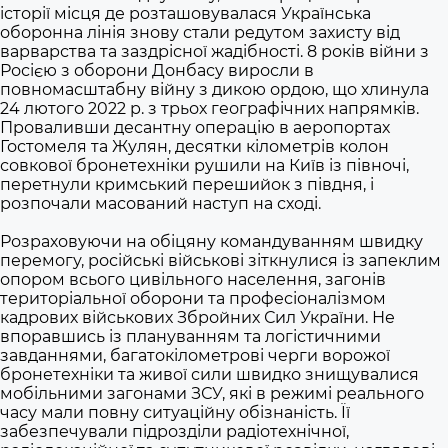
історії місця де розташовувалася Українська
оборонна лінія знову стали редутом захисту від
варварства та заздрісної жадібності. 8 років війни з
Росією з оборони Донбасу виросли в
повномасштабну війну з дикою ордою, що хлинула
24 лютого 2022 р. з трьох географічних напрямків.
Проваливши десантну операцію в аеропортах
Гостомеля та Жулян, десятки кілометрів колон
совкової бронетехніки рушили на Київ із півночі,
перетнули кримський перешийок з півдня, і
розпочали масований наступ на сході.
Розраховуючи на обіцяну командуванням швидку
перемогу, російські військові зіткнулися із запеклим
опором всього цивільного населення, загонів
територіальної оборони та професіоналізмом
кадрових військових Збройних Сил України. Не
впоравшись із плануванням та логістичними
завданнями, багатокілометрові черги ворожої
бронетехніки та живої сили швидко знищувалися
мобільними загонами ЗСУ, які в режимі реального
часу мали повну ситуаційну обізнаність. Її
забезпечували підрозділи радіотехнічної,