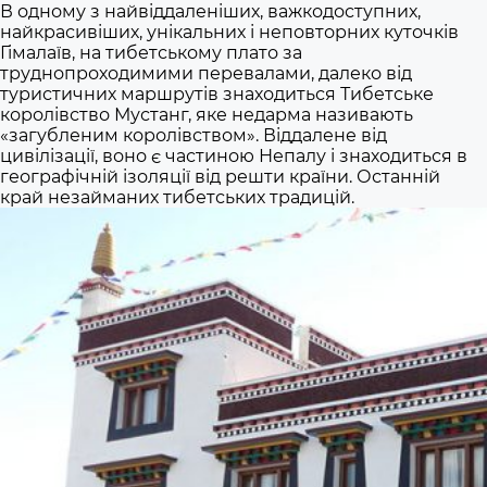
В одному з найвіддаленіших, важкодоступних,
найкрасивіших, унікальних і неповторних куточків
Гімалаїв, на тибетському плато за
труднопроходимими перевалами, далеко від
туристичних маршрутів знаходиться Тибетське
королівство Мустанг, яке недарма називають
«загубленим королівством». Віддалене від
цивілізації, воно є частиною Непалу і знаходиться в
географічній ізоляції від решти країни. Останній
край незайманих тибетських традицій.