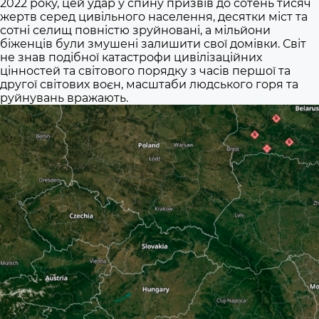
2022 року, цей удар у спину призвів до сотень тисяч
жертв серед цивільного населення, десятки міст та
сотні селищ повністю зруйновані, а мільйони
біженців були змушені залишити свої домівки. Світ
не знав подібної катастрофи цивілізаційних
цінностей та світового порядку з часів першої та
другої світових воєн, масштаби людського горя та
руйнувань вражають.