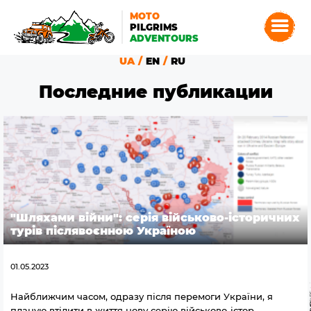
MOTO
PILGRIMS
ADVENTOURS
UA
EN
RU
Последние публикации
"Шляхами війни": серія військово-історичних
турів післявоєнною Україною
01.05.2023
Найближчим часом, одразу після перемоги України, я
планую втілити в життя нову серію військово-істор...