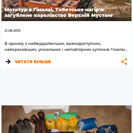
Мототур в Гімалаї, Тибетське нагір'я:
загублене королівство Верхній Мустанг
21.08.2019
В одному з найвіддаленіших, важкодоступних,
найкрасивіших, унікальних і неповторних куточків Гімалаї...
ЧИТАТИ БІЛЬШЕ