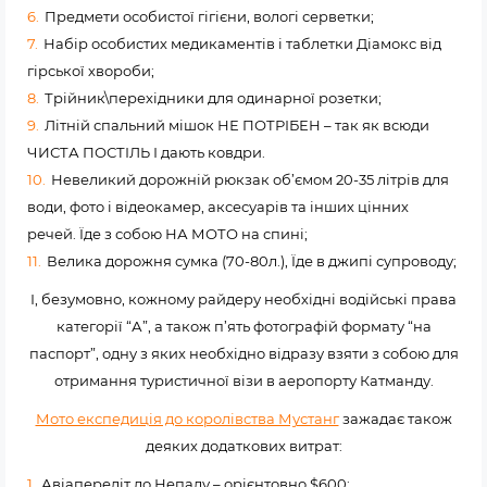
Предмети особистої гігієни, вологі серветки;
Набір особистих медикаментів і таблетки Діамокс від
гірської хвороби;
Трійник\перехідники для одинарної розетки;
Літній спальний мішок НЕ ПОТРІБЕН – так як всюди
ЧИСТА ПОСТІЛЬ І дають ковдри.
Невеликий дорожній рюкзак об’ємом 20-35 літрів для
води, фото і відеокамер, аксесуарів та інших цінних
речей. Їде з собою НА МОТО на спині;
Велика дорожня сумка (70-80л.), Їде в джипі супроводу;
І, безумовно, кожному райдеру необхідні водійські права
категорії “А”, а також п’ять фотографій формату “на
паспорт”, одну з яких необхідно відразу взяти з собою для
отримання туристичної візи в аеропорту Катманду.
Мото експедиція до королівства Мустанг
зажадає також
деяких додаткових витрат:
Авіапереліт до Непалу – орієнтовно $600;