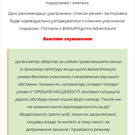
подорожей і змагань.
Дані рекомендації узагальнені, список речей і екіпіровки
буде індивідуально узгоджуватися з кожним учасником
подорожі. Погнали з #MotoPilgrims Adventours!
Важливе зауваження:
організатор зберігає за собою право вносити зміни
в програму мототуру якщо цього вимагатимуть
умови безпеки учасників з незалежних від нього
обставин, такими як, наприклад, складні погодні
умови У ГІРСЬКІЙ МІСЦЕВОСТІ, екстрені ситуації в
дорозі або будь-який інший форс-мажор. Також ми
не можемо нести відповідальність за дії/
бездіяльність третіх осіб, таких як авіакомпанії,
місцева влада та жителі, в тому числі і за
дотримання законів і правового режиму