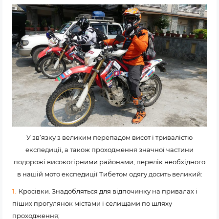
У зв’язку з великим перепадом висот і тривалістю
експедиції, а також проходження значної частини
подорожі високогірними районами, перелік необхідного
в нашій мото експедиції Тибетом одягу досить великий:
Кросівки. Знадобляться для відпочинку на привалах і
піших прогулянок містами і селищами по шляху
проходження;