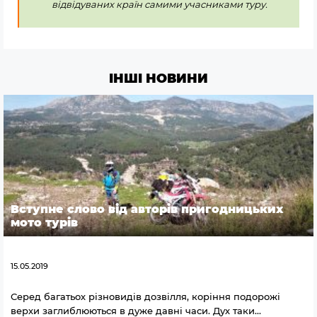
відвідуваних країн самими учасниками туру.
ІНШІ НОВИНИ
Вступне слово від авторів пригодницьких
мото турів
15.05.2019
Серед багатьох різновидів дозвілля, коріння подорожі
верхи заглиблюються в дуже давні часи. Дух таки…