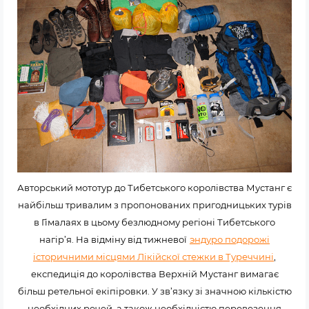
Авторський мототур до Тибетського королівства Мустанг є
найбільш тривалим з пропонованих пригодницьких турів
в Гімалаях в цьому безлюдному регіоні Тибетського
нагір’я. На відміну від тижневої
эндуро подорожі
історичними місцями Лікійскої стежки в Туреччині
,
експедиція до королівства Верхній Мустанг вимагає
більш ретельної екіпіровки. У зв’язку зі значною кількістю
необхідних речей, а також необхідністю перевезення