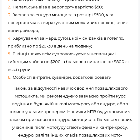
Непальська віза в аеропорту вартістю $50;
Застава за ендуро мотоцикл в розмірі $500, яка
повертається за вирахуванням можливих пошкоджень з
вини райдера;
Харчування за маршрутом, крім сніданків в готелях,
приблизно по $20-30 в день на людину;
В кінці шляху всім супроводжуючим непальцям і
тибетцям чайові по $200, в більшості випадків це $800 зі
всієї групи;
Особисті витрати, сувеніри, додаткові розваги.
Також, за відсутності навичок водіння позашляхового
мотоцикла, ми рекомендуємо завчасно пройти курс
водіння в будь-якій школі мотокросу або ендуро, або з
індивідуальним тренером. Навички MTB будуть значним
плюсом при освоєнні ендуро-мотоцикла. Більшість наших
учасників після мототуру стають фанами кантрі-кросу,
ендуро, ралі та інших класів позашляхових мото-