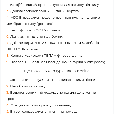
Бафф\бандана\дорожня хустка для захисту від пилу;
Дощові водонепроникні штани і куртка;
АБО Вітрозахисні водонепроникні куртка і штани з
мембраною типу “gore-tex”;
Теплі флісові КОФТА і штани;
Легкі змінні штани і футболки;
Дві-три пари РІЗНИХ ШКАРПЕТОК – ДЛЯ мотоботів, І
ПІШІ ТОНКІ і теплі;
Кепка з козирком і ТЕПЛА флісова шапка;
Плавальні шорти для посиденьок в гарячих джерелах;
Ще трохи всякого туристичного екіпа:
Сонцезахисні окуляри з поляризаційними лінзами;
Налобний ліхтарик;
Водонепроникний чохол\сумочка для документів і
грошей;
Сонцезахисний крем для обличчя;
Вітро і сонцезахисна гігієнічна помада;