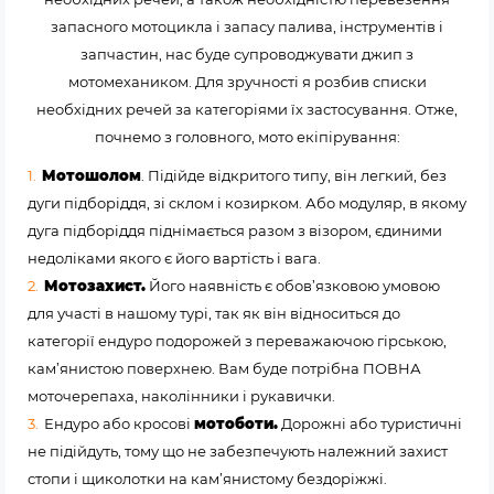
запасного мотоцикла і запасу палива, інструментів і
запчастин, нас буде супроводжувати джип з
мотомехаником. Для зручності я розбив списки
необхідних речей за категоріями їх застосування. Отже,
почнемо з головного, мото екіпірування:
Мотошолом
. Підійде відкритого типу, він легкий, без
дуги підборіддя, зі склом і козирком. Або модуляр, в якому
дуга підборіддя піднімається разом з візором, єдиними
недоліками якого є його вартість і вага.
Мотозахист.
Його наявність є обов’язковою умовою
для участі в нашому турі, так як він відноситься до
категорії ендуро подорожей з переважаючою гірською,
кам’янистою поверхнею. Вам буде потрібна ПОВНА
моточерепаха, наколінники і рукавички.
Ендуро або кросові
мотоботи.
Дорожні або туристичні
не підійдуть, тому що не забезпечують належний захист
стопи і щиколотки на кам’янистому бездоріжжі.