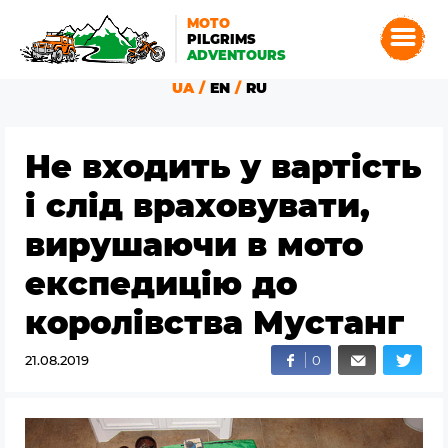
MOTO
PILGRIMS
ADVENTOURS
UA
EN
RU
Не входить у вартість
і слід враховувати,
вирушаючи в мото
експедицію до
королівства Мустанг
21.08.2019
0